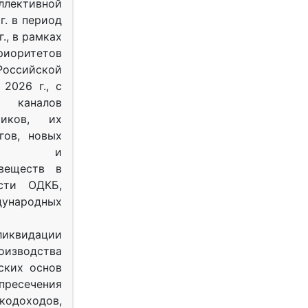
ективной
г. в период
г., в рамках
оритетов
оссийской
2026 г., с
 каналов
тиков, их
гов, новых
ных и
веществ в
ости ОДКБ,
ународных
ликвидации
оизводства
ских основ
 пресечения
одоходов,