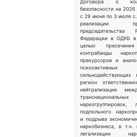
Договора о колл
безопасности на 2026 
с 29 июня по 3 июля с.
реализации при
председательства Р
Федерации в ОДКБ в 
целью пресечения
контрабанды нарко
прекурсоров и анало
психоактив
сильнодействующих 
регион ответственн
нейтрализации межд
транснациональных
наркогруппировок, 
подпольного наркопр
и подрыва экономиче
наркобизнеса, в т.ч.
легализации нарк