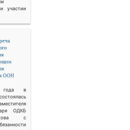
им
и участии
треча
ого
ия
яющим
ля
ря ООН
 года в
состоялась
местителя
таря ОДКБ
икова с
занности