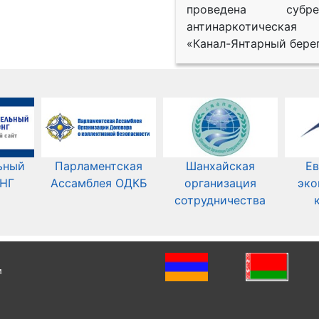
проведена субрег
антинаркотическая
«Канал-Янтарный берег
ьный
Парламентская
Шанхайская
Ев
СНГ
Ассамблея ОДКБ
организация
эко
сотрудничества
и