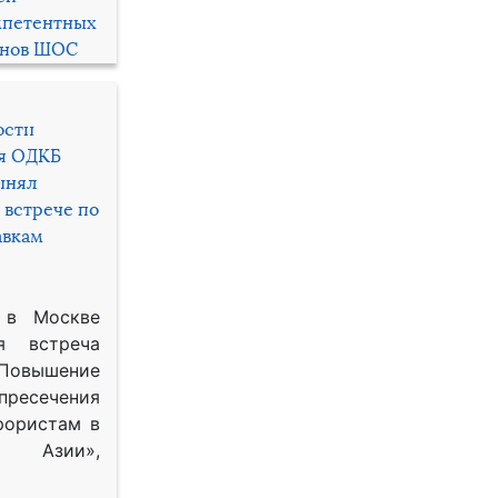
мпетентных
енов ШОС
ости
ря ОДКБ
инял
 встрече по
авкам
 в Москве
я встреча
Повышение
 пресечения
рористам в
Азии»,