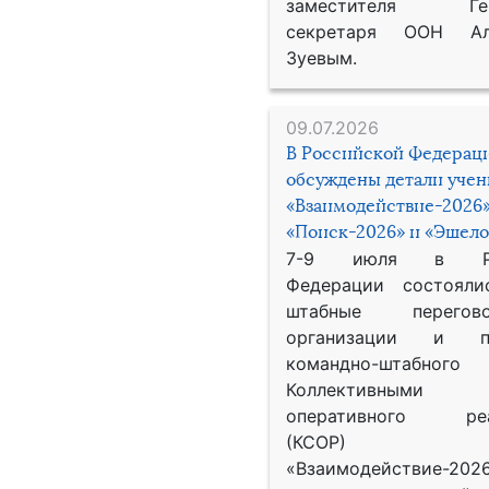
заместителя Гене
секретаря ООН Ал
Зуевым.
09.07.2026
В Российской Федерац
обсуждены детали уче
«Взаимодействие-2026»
«Поиск-2026» и «Эшело
7-9 июля в Рос
Федерации состояли
штабные перего
организации и пр
командно-штабного
Коллективными
оперативного реа
(КСОР) 
«Взаимодействие-2026