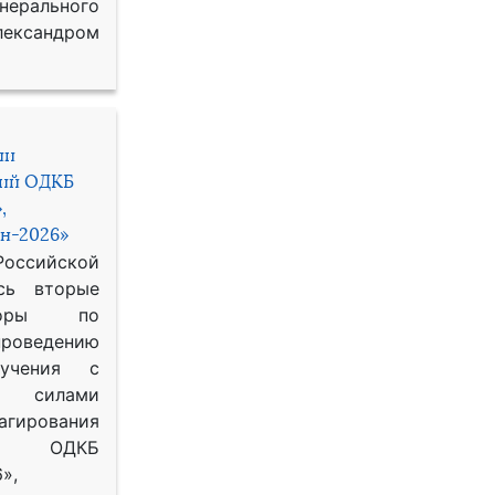
рального
ександром
ии
ний ОДКБ
,
н-2026»
сийской
сь вторые
воры по
оведению
 учения с
 силами
гирования
ОДКБ
»,