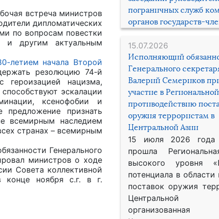
пограничных служб ко
бочая встреча министров
органов государств-чл
водители дипломатических
ми по вопросам повестки
Н и другим актуальным
15.07.2026
Исполняющий обязанн
80-летием начала Второй
Генерального секрета
ержать резолюцию 74-й
Валерий Семериков пр
с героизацией нацизма,
 способствуют эскалации
участие в Региональной
минации, ксенофобии и
противодействию пост
е предложение признать
оружия террористам в
не всемирным наследием
Центральной Азии
всех странах – всемирным
15 июля 2026 года
обязанности Генерального
прошла Региональна
ровал министров о ходе
высокого уровня «
ссии Совета коллективной
потенциала в области
конце ноября с.г. в г.
поставок оружия тер
Центральной 
организованная