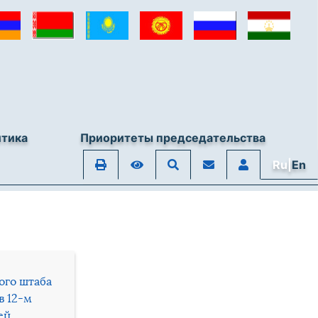
итика
Приоритеты председательства
Ru|
En
ого штаба
в 12-м
ей