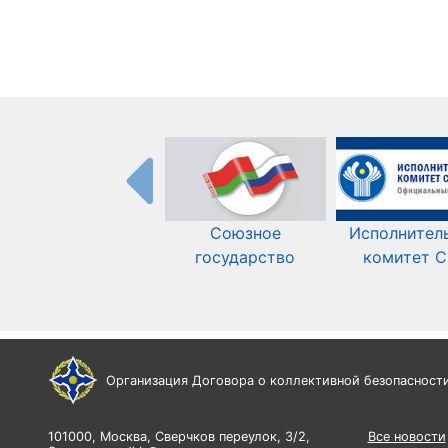
Союзное
Исполнител
государство
комитет 
Организация Договора о коллективной безопасност
101000, Москва, Сверчков переулок, 3/2,
Все новости