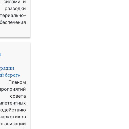
с силами и
азведки
ериально-
спечения
и
ерации
й берег»
с Планом
приятий
о совета
петентных
одействию
наркотиков
рганизации