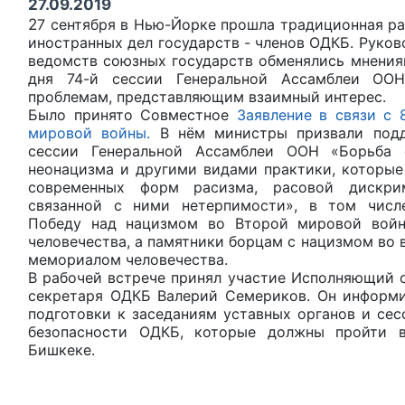
27.09.2019
2
7 сентября в Нью-Йорке
прошла традиционная ра
иностранных дел государств - членов ОДКБ. Руко
ведомств союзных государств обменялись мнения
дня 74-й сессии Генеральной Ассамблеи ОО
проблемам, представляющим взаимный интерес.
Было принято Совместное
Заявление в связи с 
мировой войны.
В нём министры призвали подд
сессии Генеральной Ассамблеи ООН «Борьба 
неонацизма и другими видами практики, которые
современных форм расизма, расовой дискри
связанной с ними нетерпимости», в том числ
Победу над нацизмом во Второй мировой вой
человечества, а памятники борцам с нацизмом во 
мемориалом человечества.
В рабочей встрече принял участие Исполняющий 
секретаря ОДКБ Валерий Семериков. Он
информи
подготовки к заседаниям уставных органов и се
безопасности ОДКБ, которые должны пройти в 
Бишкеке.