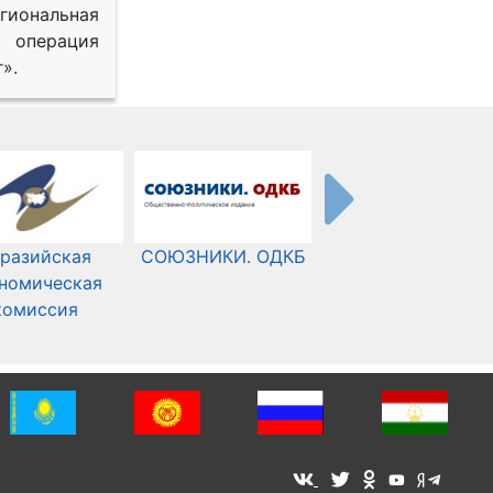
иональная
 операция
».
разийская
СОЮЗНИКИ. ОДКБ
Международный
номическая
Комитет Красного
комиссия
Креста