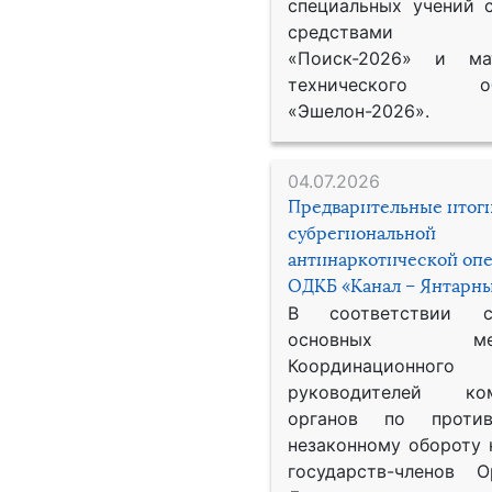
специальных учений 
средствами р
«Поиск-2026» и мат
технического обе
«Эшелон-2026».
04.07.2026
Предварительные итог
субрегиональной
антинаркотической оп
ОДКБ «Канал – Янтарны
В соответствии 
основных меро
Координационног
руководителей ком
органов по против
незаконному обороту 
государств-членов О