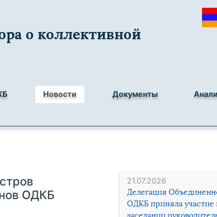
ора о коллективной
КБ
Новости
Документы
Анал
истров
21.07.2026
Делегация Объединенн
енов ОДКБ
ОДКБ приняла участие 
заседании руководител