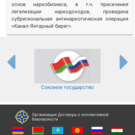
основ наркобизнеса, в т.ч. пресечения
легализации наркодоходов, проведена
субрегиональная антинаркотическая операция
«Канал-Янтарный берег».
Союзное государство
И
Организация Договора о коллективной
безопасности