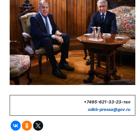
+7495-621-33-23-тел
odkb-
pressa@
gov.
ru