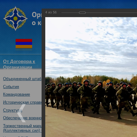
4
из
56
От Договора к
Структура
Новости
Докум
Организации
ОДКБ
Объединенный штаб ОДКБ
совместное учение с КСОР ОД
"Мулино", Нижегородская обл.,
События
16.10.2019
Командование
Историческая справка
Структура
Обеспечение военной безопасности
Торжественный марш Войск
(Коллективных сил) ОДКБ