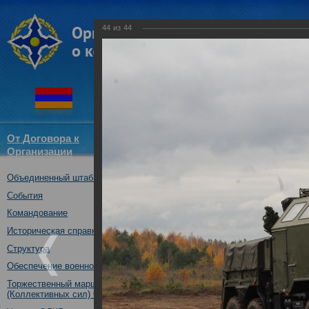
44
из
44
От Договора к
Структура
Новости
Докум
Организации
ОДКБ
Объединенный штаб ОДКБ
Специальное учение «Э
средствами материальн
События
государств – членов ОДК
Командование
Нижегородская обл., Ро
Историческая справка
08.10.2019
Структура
Обеспечение военной безопасности
Торжественный марш Войск
(Коллективных сил) ОДКБ