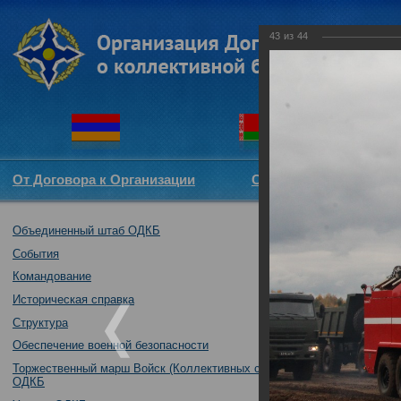
43
из
44
От Договора к Организации
Структура ОДКБ
Объединенный штаб ОДКБ
Специальное уч
обеспечения го
События
Российская Фе
Командование
08.10.2019
Историческая справка
Структура
Обеспечение военной безопасности
Торжественный марш Войск (Коллективных сил)
ОДКБ