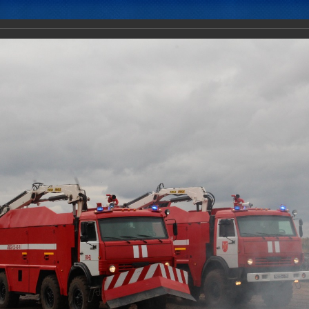
Новости
Документы
Аналитика
Приоритеты пред
ение «Эшелон-2019» с силами и средствами материально-техническ
сударств – членов ОДКБ, 8-10.2019, полигон "Мулино", Нижегородска
дереция