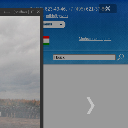
+7 (495)
623-43-46,
+7 (495)
621-37-86
слайдер
Эл. почта:
odkb@gov.ru
Авторизация
Мобильная версия
седательства
ого
я обл.,