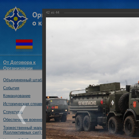
42
из
44
От Договора к
Структура
Новости
Докум
Организации
ОДКБ
Объединенный штаб ОДКБ
Специальное учение «Э
средствами материальн
События
государств – членов ОДК
Командование
Нижегородская обл., Ро
Историческая справка
08.10.2019
Структура
Обеспечение военной безопасности
Торжественный марш Войск
(Коллективных сил) ОДКБ