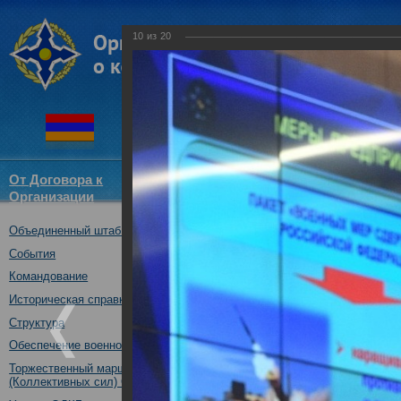
10
из
20
От Договора к
Структура
Новости
Докум
Организации
ОДКБ
Объединенный штаб ОДКБ
Брифинг начальника Об
готовности органов уп
События
средств системы колле
Командование
проведению совместног
Историческая справка
учения "Боевое братство
Структура
24.09.2019
Обеспечение военной безопасности
Торжественный марш Войск
(Коллективных сил) ОДКБ