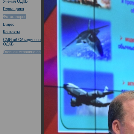
Учения ОДКБ
Геральдика
Фотогалерея
Видео
Контакты
СМИ об Объединенном штабе
ОДКБ
Главная страница сайта ОДКБ