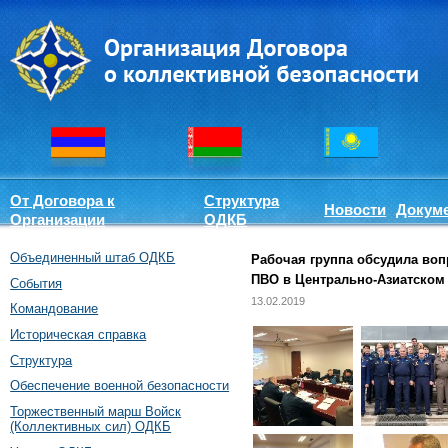
От Договора к
Структура
Новости
Докум
Организации
ОДКБ
Объединенный штаб ОДКБ
Рабочая группа обсудила во
ПВО в Центрально-Азиатском
События
13.02.2019
Командование
Историческая справка
Структура
Обеспечение военной безопасности
Торжественный марш Войск
(Коллективных сил) ОДКБ