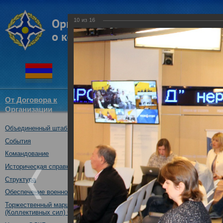
10
из
16
От Договора к
Структура
Новости
Докум
Организации
ОДКБ
Объединенный штаб ОДКБ
Брифинг начальника О
Анатолия Сидорова об 
События
коллективных сил за 201
Командование
06.02.2019
Историческая справка
06.02.2019
Структура
Обеспечение военной безопасности
Торжественный марш Войск
(Коллективных сил) ОДКБ