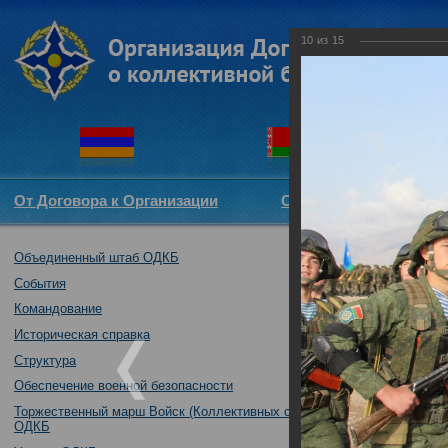
10
из
15
От Договора к Организации
Структура ОДКБ
Объединенный штаб ОДКБ
Коллективным с
04.02.2019
События
Командование
Историческая справка
Структура
Обеспечение военной безопасности
Торжественный марш Войск (Коллективных сил)
ОДКБ