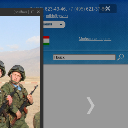
+7 (495)
623-43-46,
+7 (495)
621-37-86
слайдер
Эл. почта:
odkb@gov.ru
Авторизация
Мобильная версия
седательства