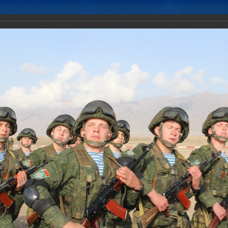
Новости
Документы
Аналитика
Приоритеты пред
илам оперативного реагирования (КСОР) ОДКБ исполнилось 10 лет