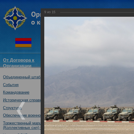
9
из
15
От Договора к
Структура
Новости
Докум
Организации
ОДКБ
Объединенный штаб ОДКБ
Коллективным силам операти
исполнилось 10 лет
События
04.02.2019
Командование
Историческая справка
Структура
Обеспечение военной безопасности
Торжественный марш Войск
(Коллективных сил) ОДКБ