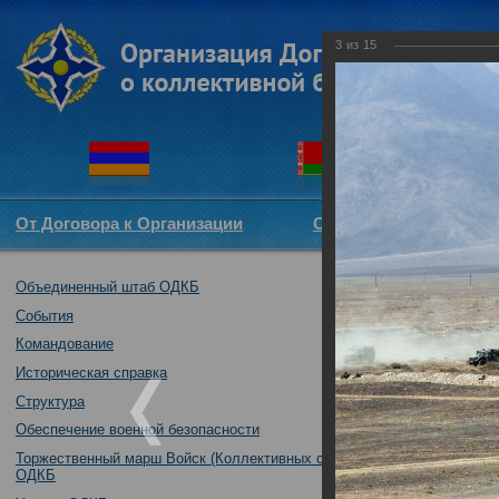
3
из
15
От Договора к Организации
Структура ОДКБ
Объединенный штаб ОДКБ
Коллективным с
04.02.2019
События
Командование
Историческая справка
Структура
Обеспечение военной безопасности
Торжественный марш Войск (Коллективных сил)
ОДКБ