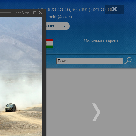
+7 (495)
623-43-46,
+7 (495)
621-37-86
слайдер
Эл. почта:
odkb@gov.ru
Авторизация
Мобильная версия
седательства