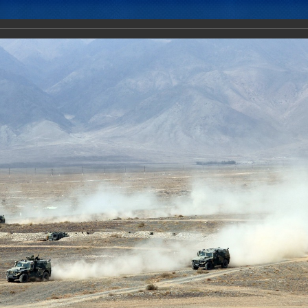
Новости
Документы
Аналитика
Приоритеты пред
илам оперативного реагирования (КСОР) ОДКБ исполнилось 10 лет