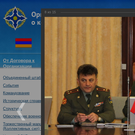
8
из
15
От Договора к
Структура
Новости
Докум
Организации
ОДКБ
Объединенный штаб ОДКБ
Консультации по рассм
совместной подготовки
События
формирований сил и ср
Командование
безопасности ОДКБ на 2
Историческая справка
аналогичный план на 20
Структура
31.01.2019
Обеспечение военной безопасности
Торжественный марш Войск
(Коллективных сил) ОДКБ