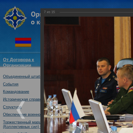
7
из
15
От Договора к
Структура
Новости
Докум
Организации
ОДКБ
Объединенный штаб ОДКБ
Консультации по рассм
совместной подготовки
События
формирований сил и ср
Командование
безопасности ОДКБ на 2
Историческая справка
аналогичный план на 20
Структура
31.01.2019
Обеспечение военной безопасности
Торжественный марш Войск
(Коллективных сил) ОДКБ