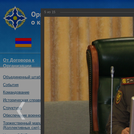
5
из
15
От Договора к
Структура
Новости
Докум
Организации
ОДКБ
Объединенный штаб ОДКБ
Консультации по рассм
совместной подготовки
События
формирований сил и ср
Командование
безопасности ОДКБ на 2
Историческая справка
аналогичный план на 20
Структура
31.01.2019
Обеспечение военной безопасности
Торжественный марш Войск
(Коллективных сил) ОДКБ