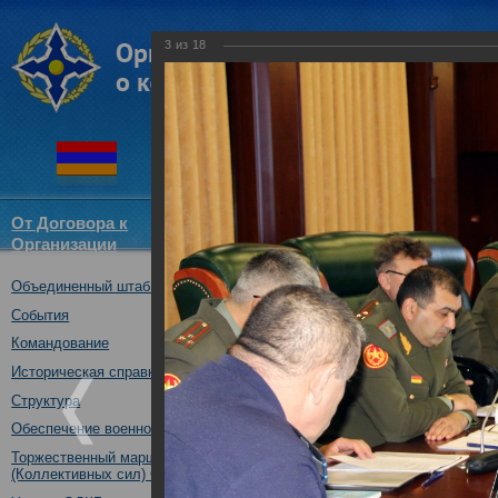
3
из
18
От Договора к
Структура
Новости
Докум
Организации
ОДКБ
Объединенный штаб ОДКБ
В Объединенном штабе ОДКБ 
направленные на дальнейшее
События
реагирования
Командование
31.01.2019
Историческая справка
Структура
Обеспечение военной безопасности
Торжественный марш Войск
(Коллективных сил) ОДКБ