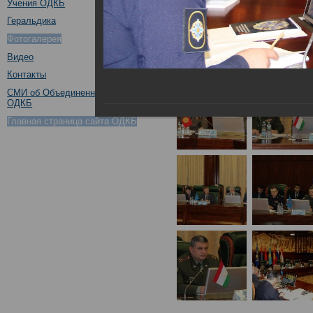
Учения ОДКБ
Геральдика
Фотогалерея
Видео
Контакты
СМИ об Объединенном штабе
ОДКБ
Главная страница сайта ОДКБ