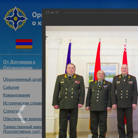
17
из
17
От Договора к
Структура
Новости
Докум
Организации
ОДКБ
Объединенный штаб ОДКБ
X заседание Военного комитет
19.04.2017
События
Командование
Историческая справка
Структура
Обеспечение военной безопасности
Торжественный марш Войск
(Коллективных сил) ОДКБ