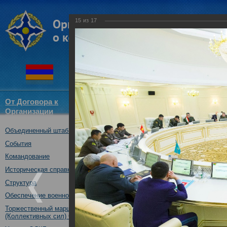
15
из
17
От Договора к
Структура
Новости
Докум
Организации
ОДКБ
Объединенный штаб ОДКБ
X заседание Военного комитет
19.04.2017
События
Командование
Историческая справка
Структура
Обеспечение военной безопасности
Торжественный марш Войск
(Коллективных сил) ОДКБ