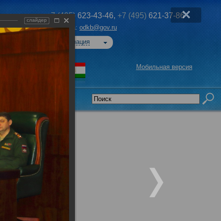
+7 (495)
623-43-46,
+7 (495)
621-37-86
слайдер
Эл. почта:
odkb@gov.ru
Авторизация
Мобильная версия
седательства
 вызовов и