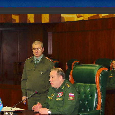
Новости
Документы
Аналитика
Приоритеты пред
кспертов оборонных ведомств государств - членов ОДКБ по оценке
вной безопасности ОДКБ