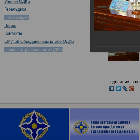
Учения ОДКБ
Геральдика
Фотогалерея
Видео
Контакты
СМИ об Объединенном штабе ОДКБ
Главная страница сайта ОДКБ
Поделиться в со