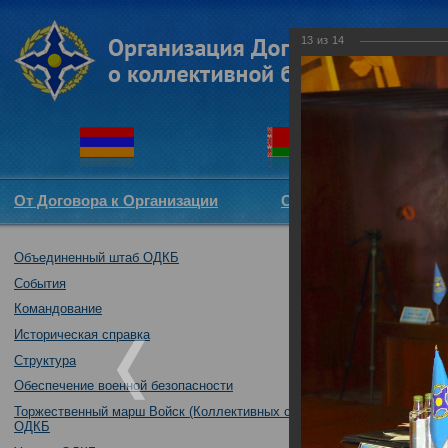
13
из
14
От Договора к Организации
Структура ОДКБ
Объединенный штаб ОДКБ
Консультации э
угроз коллекти
События
14.03.2017
Командование
Историческая справка
Структура
Обеспечение военной безопасности
Торжественный марш Войск (Коллективных сил)
ОДКБ