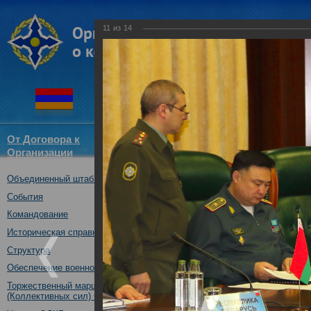
11
из
14
От Договора к
Структура
Новости
Докум
Организации
ОДКБ
Объединенный штаб ОДКБ
Консультации экспертов обор
ОДКБ по оценке вызовов и уг
События
14.03.2017
Командование
Историческая справка
Структура
Обеспечение военной безопасности
Торжественный марш Войск
(Коллективных сил) ОДКБ