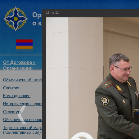
11
из
11
От Договора к
Структура
Новости
Докум
Организации
ОДКБ
Объединенный штаб ОДКБ
Минская Международная вое
16.11.2016
События
Командование
Историческая справка
Структура
Обеспечение военной безопасности
Торжественный марш Войск
(Коллективных сил) ОДКБ