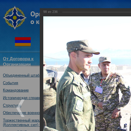
98
из
236
От Договора к
Структура
Новости
Докум
Организации
ОДКБ
Объединенный штаб ОДКБ
Совместное тактическое уче
«Рубеж-2016»
События
04.10.2016
Командование
Историческая справка
Структура
Обеспечение военной безопасности
Торжественный марш Войск
(Коллективных сил) ОДКБ