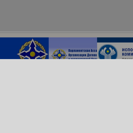
Архив сайта
ОДКБ в соцсетях:
© Организация Договора
о коллективной безопасности, 2018
Обратная связь
Создание сайта —
Роникс Системс