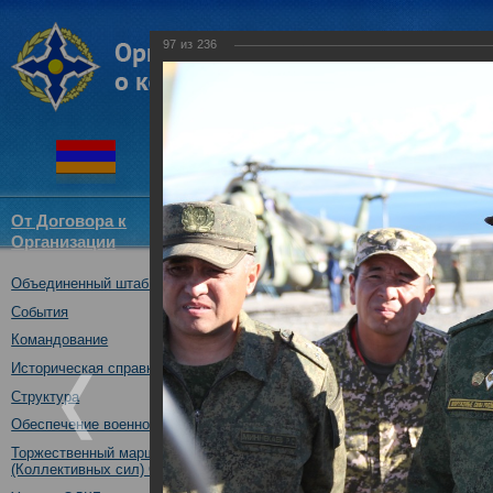
97
из
236
От Договора к
Структура
Новости
Докум
Организации
ОДКБ
Объединенный штаб ОДКБ
Совместное тактическое уче
«Рубеж-2016»
События
04.10.2016
Командование
Историческая справка
Структура
Обеспечение военной безопасности
Торжественный марш Войск
(Коллективных сил) ОДКБ