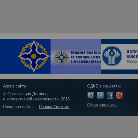
Архив сайта
ОДКБ в соцсетях:
© Организация Договора
о коллективной безопасности, 2018
Обратная связь
Создание сайта —
Роникс Системс