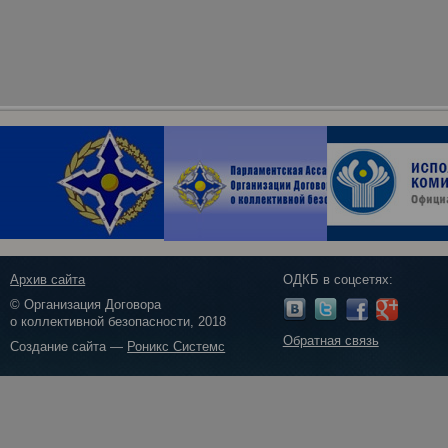
Архив сайта
ОДКБ в соцсетях:
© Организация Договора
о коллективной безопасности, 2018
Обратная связь
Создание сайта —
Роникс Системс