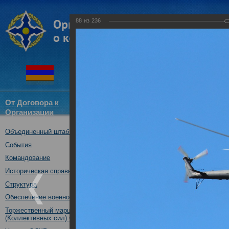
88
из
236
От Договора к
Структура
Новости
Докум
Организации
ОДКБ
Объединенный штаб ОДКБ
Совместное тактическое уче
«Рубеж-2016»
События
04.10.2016
Командование
Историческая справка
Структура
Обеспечение военной безопасности
Торжественный марш Войск
(Коллективных сил) ОДКБ