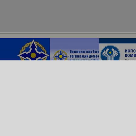
Архив сайта
ОДКБ в соцсетях:
© Организация Договора
о коллективной безопасности, 2018
Обратная связь
Создание сайта —
Роникс Системс