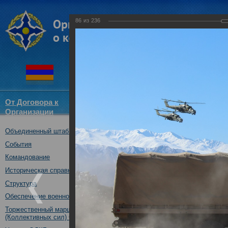
86
из
236
От Договора к
Структура
Новости
Докум
Организации
ОДКБ
Объединенный штаб ОДКБ
Совместное тактическое уче
«Рубеж-2016»
События
04.10.2016
Командование
Историческая справка
Структура
Обеспечение военной безопасности
Торжественный марш Войск
(Коллективных сил) ОДКБ