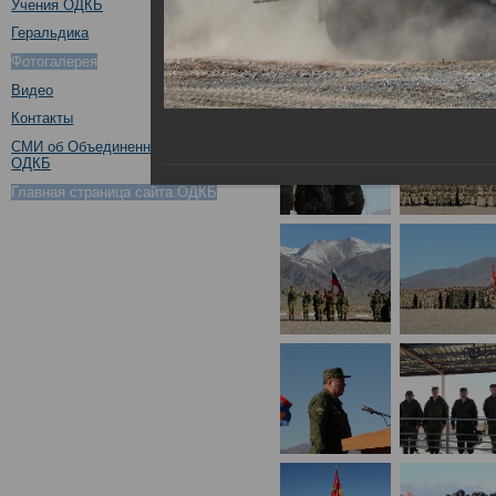
Учения ОДКБ
Геральдика
Фотогалерея
Видео
Контакты
СМИ об Объединенном штабе
ОДКБ
Главная страница сайта ОДКБ