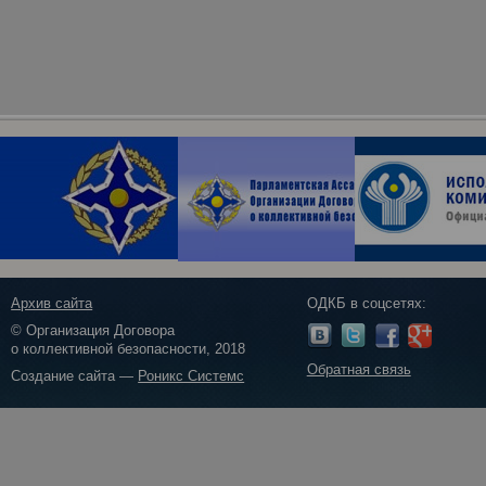
Архив сайта
ОДКБ в соцсетях:
© Организация Договора
о коллективной безопасности, 2018
Обратная связь
Создание сайта —
Роникс Системс