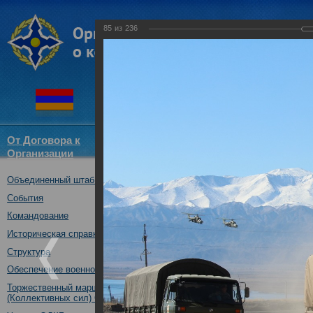
85
из
236
От Договора к
Структура
Новости
Докум
Организации
ОДКБ
Объединенный штаб ОДКБ
Совместное тактическое уче
«Рубеж-2016»
События
04.10.2016
Командование
Историческая справка
Структура
Обеспечение военной безопасности
Торжественный марш Войск
(Коллективных сил) ОДКБ