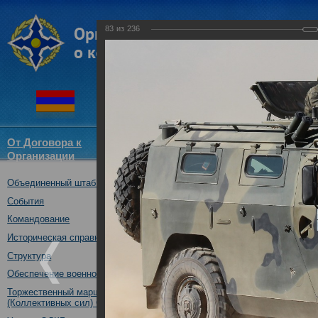
83
из
236
От Договора к
Структура
Новости
Докум
Организации
ОДКБ
Объединенный штаб ОДКБ
Совместное тактическое уче
«Рубеж-2016»
События
04.10.2016
Командование
Историческая справка
Структура
Обеспечение военной безопасности
Торжественный марш Войск
(Коллективных сил) ОДКБ