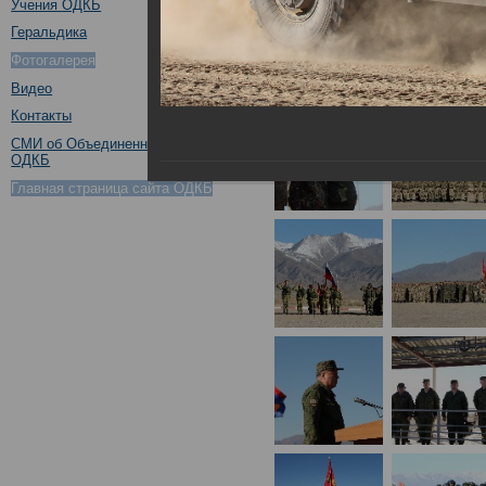
Учения ОДКБ
Геральдика
Фотогалерея
Видео
Контакты
СМИ об Объединенном штабе
ОДКБ
Главная страница сайта ОДКБ