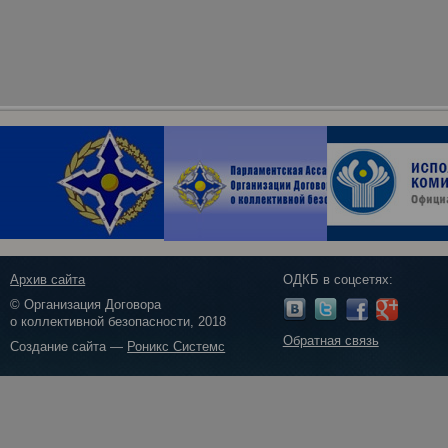
Архив сайта
ОДКБ в соцсетях:
© Организация Договора
о коллективной безопасности, 2018
Обратная связь
Создание сайта —
Роникс Системс