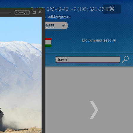
+7 (495)
623-43-46,
+7 (495)
621-37-86
слайдер
Эл. почта:
odkb@gov.ru
Авторизация
Мобильная версия
седательства
»