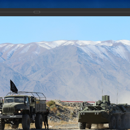
Новости
Документы
Аналитика
Приоритеты пред
тическое учение с воинскими контингентами КСБР ЦАР «Рубеж-2016