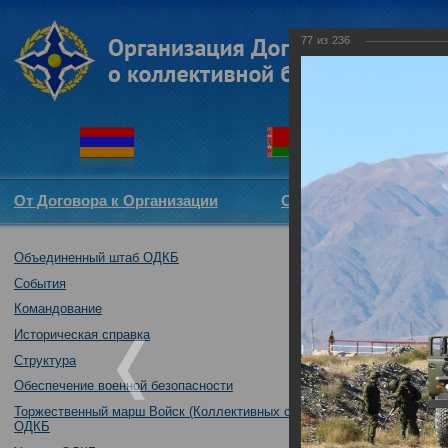
77
из
236
От Договора к Организации
Структура ОДКБ
Объединенный штаб ОДКБ
Совместное так
04.10.2016
События
Командование
Историческая справка
Структура
Обеспечение военной безопасности
Торжественный марш Войск (Коллективных сил)
ОДКБ