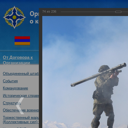
74
из
236
От Договора к
Структура
Новости
Докум
Организации
ОДКБ
Объединенный штаб ОДКБ
Совместное тактическое уче
«Рубеж-2016»
События
04.10.2016
Командование
Историческая справка
Структура
Обеспечение военной безопасности
Торжественный марш Войск
(Коллективных сил) ОДКБ