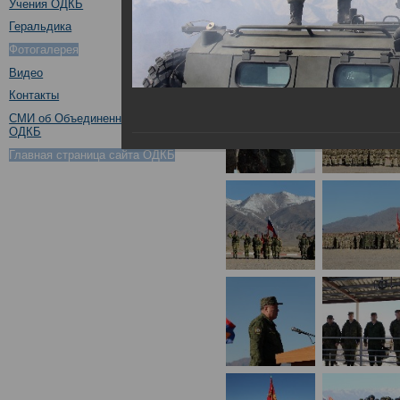
Учения ОДКБ
Геральдика
Фотогалерея
Видео
Контакты
СМИ об Объединенном штабе
ОДКБ
Главная страница сайта ОДКБ