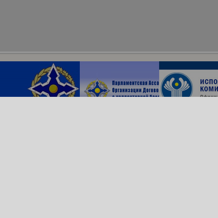
Архив сайта
ОДКБ в соцсетях:
© Организация Договора
о коллективной безопасности, 2018
Обратная связь
Создание сайта —
Роникс Системс