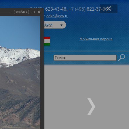
+7 (495)
623-43-46,
+7 (495)
621-37-86
слайдер
Эл. почта:
odkb@gov.ru
Авторизация
Мобильная версия
седательства
»