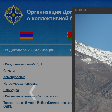
58
из
236
От Договора к Организации
Структура ОДКБ
Объединенный штаб ОДКБ
Совместное так
04.10.2016
События
Командование
Историческая справка
Структура
Обеспечение военной безопасности
Торжественный марш Войск (Коллективных сил)
ОДКБ