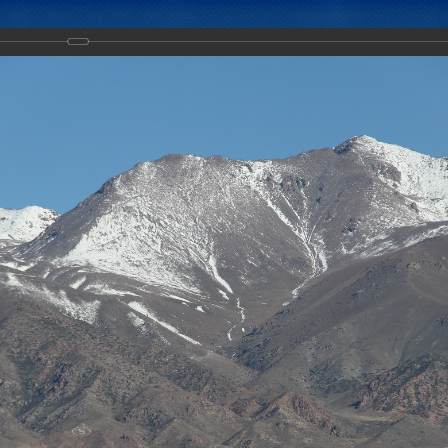
Новости
Документы
Аналитика
Приоритеты пред
тическое учение с воинскими контингентами КСБР ЦАР «Рубеж-2016