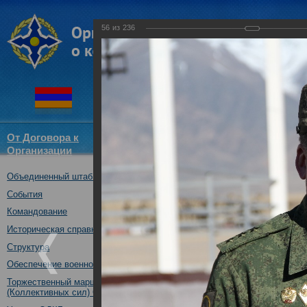
56
из
236
От Договора к
Структура
Новости
Докум
Организации
ОДКБ
Объединенный штаб ОДКБ
Совместное тактическое уче
«Рубеж-2016»
События
04.10.2016
Командование
Историческая справка
Структура
Обеспечение военной безопасности
Торжественный марш Войск
(Коллективных сил) ОДКБ