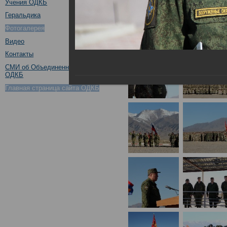
Учения ОДКБ
Геральдика
Фотогалерея
Видео
Контакты
СМИ об Объединенном штабе
ОДКБ
Главная страница сайта ОДКБ