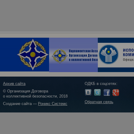
Архив сайта
ОДКБ в соцсетях:
© Организация Договора
о коллективной безопасности, 2018
Обратная связь
Создание сайта —
Роникс Системс