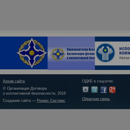
Архив сайта
ОДКБ в соцсетях:
© Организация Договора
о коллективной безопасности, 2018
Обратная связь
Создание сайта —
Роникс Системс