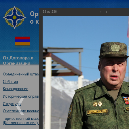
53
из
236
От Договора к
Структура
Новости
Докум
Организации
ОДКБ
Объединенный штаб ОДКБ
Совместное тактическое уче
«Рубеж-2016»
События
04.10.2016
Командование
Историческая справка
Структура
Обеспечение военной безопасности
Торжественный марш Войск
(Коллективных сил) ОДКБ