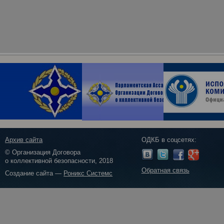
Архив сайта
ОДКБ в соцсетях:
© Организация Договора
о коллективной безопасности, 2018
Обратная связь
Создание сайта —
Роникс Системс