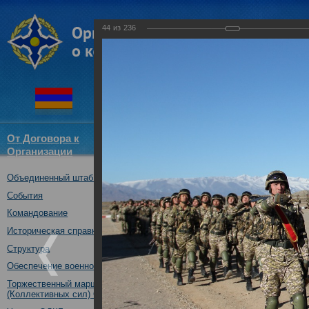
44
из
236
От Договора к
Структура
Новости
Докум
Организации
ОДКБ
Объединенный штаб ОДКБ
Совместное тактическое уче
«Рубеж-2016»
События
04.10.2016
Командование
Историческая справка
Структура
Обеспечение военной безопасности
Торжественный марш Войск
(Коллективных сил) ОДКБ