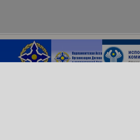
Архив сайта
ОДКБ в соцсетях:
© Организация Договора
о коллективной безопасности, 2018
Обратная связь
Создание сайта —
Роникс Системс