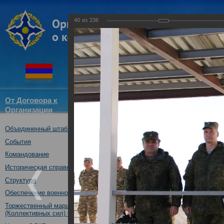
40
из
236
От Договора к
Структура
Новости
Докум
Организации
ОДКБ
Объединенный штаб ОДКБ
Совместное тактическое уче
«Рубеж-2016»
События
04.10.2016
Командование
Историческая справка
Структура
Обеспечение военной безопасности
Торжественный марш Войск
(Коллективных сил) ОДКБ