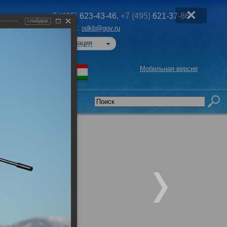
+7 (495)
623-43-46,
+7 (495)
621-37-86
слайдер
Эл. почта:
odkb@gov.ru
Авторизация
Мобильная версия
седательства
»