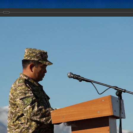
Новости
Документы
Аналитика
Приоритеты пред
тическое учение с воинскими контингентами КСБР ЦАР «Рубеж-2016