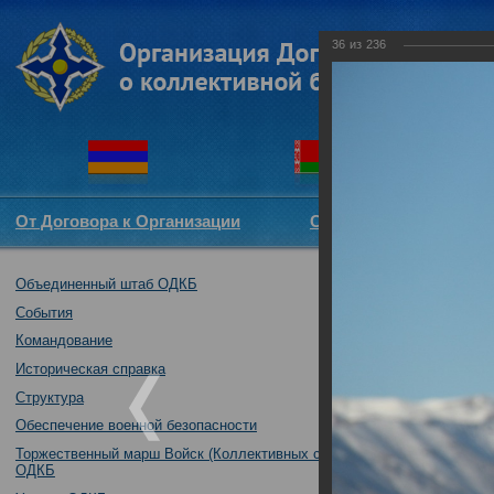
36
из
236
От Договора к Организации
Структура ОДКБ
Объединенный штаб ОДКБ
Совместное так
04.10.2016
События
Командование
Историческая справка
Структура
Обеспечение военной безопасности
Торжественный марш Войск (Коллективных сил)
ОДКБ