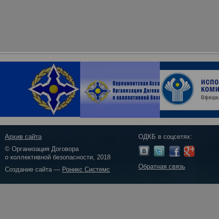
Архив сайта
ОДКБ в соцсетях:
© Организация Договора
о коллективной безопасности, 2018
Обратная связь
Создание сайта —
Роникс Системс