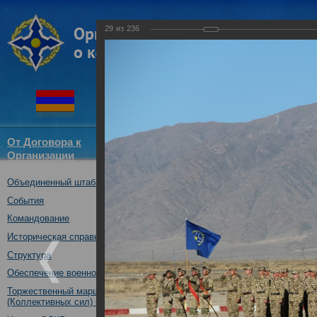
29
из
236
От Договора к
Структура
Новости
Докум
Организации
ОДКБ
Объединенный штаб ОДКБ
Совместное тактическое уче
«Рубеж-2016»
События
04.10.2016
Командование
Историческая справка
Структура
Обеспечение военной безопасности
Торжественный марш Войск
(Коллективных сил) ОДКБ