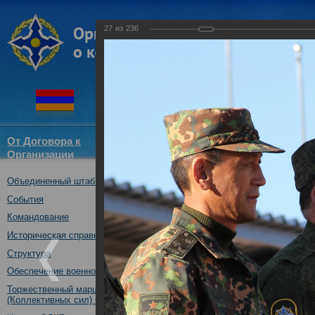
27
из
236
От Договора к
Структура
Новости
Докум
Организации
ОДКБ
Объединенный штаб ОДКБ
Совместное тактическое уче
«Рубеж-2016»
События
04.10.2016
Командование
Историческая справка
Структура
Обеспечение военной безопасности
Торжественный марш Войск
(Коллективных сил) ОДКБ