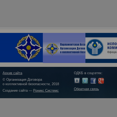
Архив сайта
ОДКБ в соцсетях:
© Организация Договора
о коллективной безопасности, 2018
Обратная связь
Создание сайта —
Роникс Системс