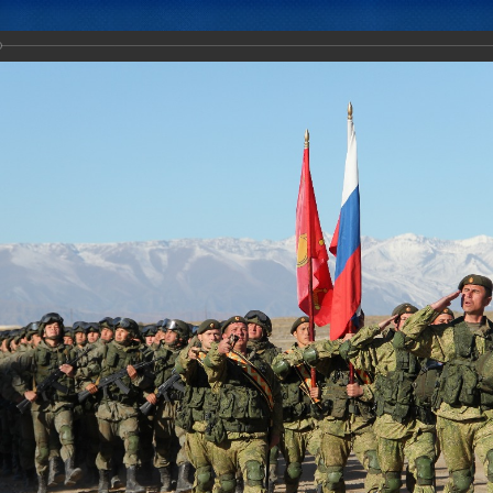
Новости
Документы
Аналитика
Приоритеты пред
тическое учение с воинскими контингентами КСБР ЦАР «Рубеж-2016