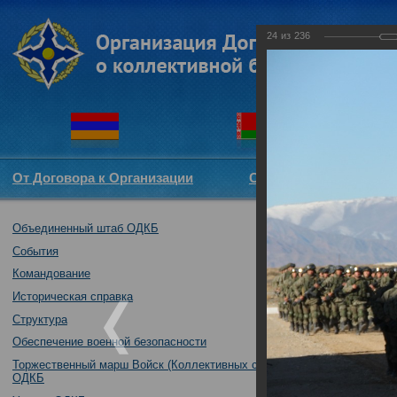
24
из
236
От Договора к Организации
Структура ОДКБ
Объединенный штаб ОДКБ
Совместное так
04.10.2016
События
Командование
Историческая справка
Структура
Обеспечение военной безопасности
Торжественный марш Войск (Коллективных сил)
ОДКБ