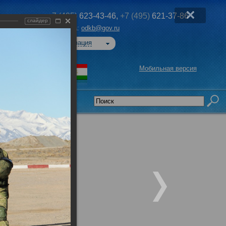
+7 (495)
623-43-46,
+7 (495)
621-37-86
слайдер
Эл. почта:
odkb@gov.ru
Авторизация
Мобильная версия
седательства
»