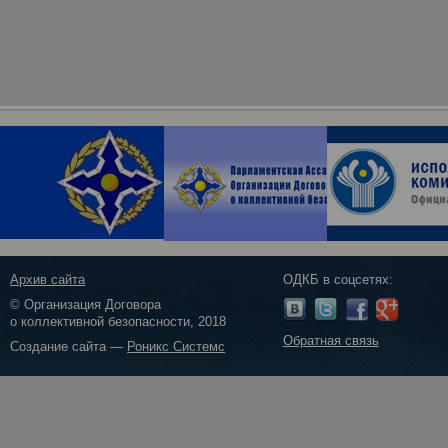
Архив сайта
ОДКБ в соцсетях:
© Организация Договора
о коллективной безопасности, 2018
Обратная связь
Создание сайта —
Роникс Системс