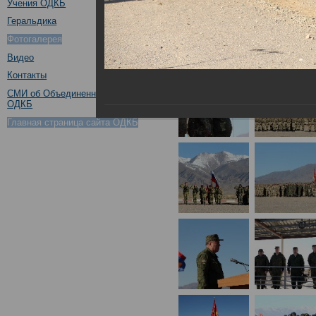
Учения ОДКБ
Геральдика
Фотогалерея
Видео
Контакты
СМИ об Объединенном штабе
ОДКБ
Главная страница сайта ОДКБ