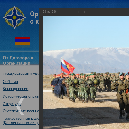
23
из
236
От Договора к
Структура
Новости
Докум
Организации
ОДКБ
Объединенный штаб ОДКБ
Совместное тактическое уче
«Рубеж-2016»
События
04.10.2016
Командование
Историческая справка
Структура
Обеспечение военной безопасности
Торжественный марш Войск
(Коллективных сил) ОДКБ