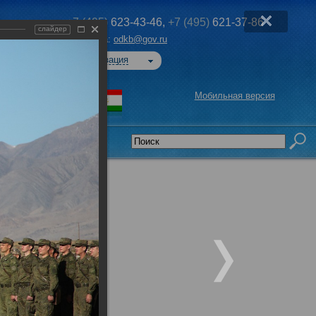
+7 (495)
623-43-46,
+7 (495)
621-37-86
слайдер
Эл. почта:
odkb@gov.ru
Авторизация
Мобильная версия
седательства
»