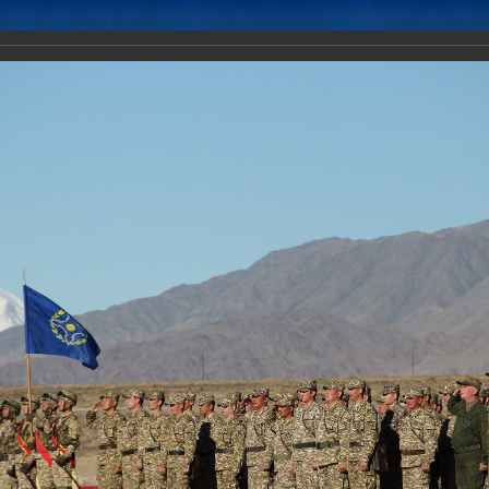
Новости
Документы
Аналитика
Приоритеты пред
тическое учение с воинскими контингентами КСБР ЦАР «Рубеж-2016