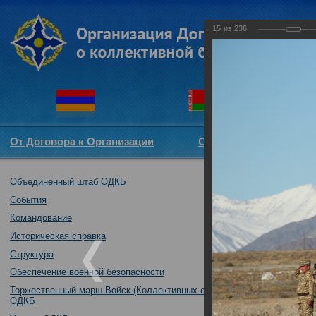
15
из
236
От Договора к Организации
Структура ОДКБ
Объединенный штаб ОДКБ
Совместное так
04.10.2016
События
Командование
Историческая справка
Структура
Обеспечение военной безопасности
Торжественный марш Войск (Коллективных сил)
ОДКБ