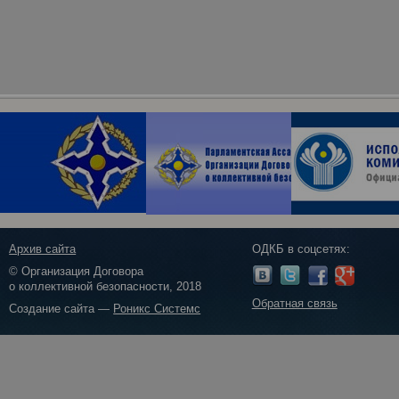
Архив сайта
ОДКБ в соцсетях:
© Организация Договора
о коллективной безопасности, 2018
Обратная связь
Создание сайта —
Роникс Системс