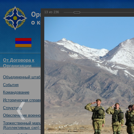
13
из
236
От Договора к
Структура
Новости
Докум
Организации
ОДКБ
Объединенный штаб ОДКБ
Совместное тактическое уче
«Рубеж-2016»
События
04.10.2016
Командование
Историческая справка
Структура
Обеспечение военной безопасности
Торжественный марш Войск
(Коллективных сил) ОДКБ