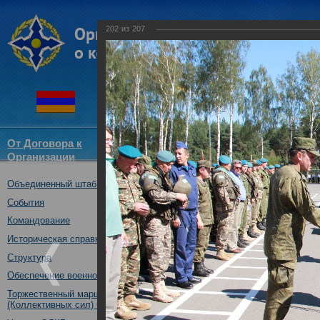
202
из
207
От Договора к
Структура
Новости
Докум
Организации
ОДКБ
Объединенный штаб ОДКБ
Совместное учение с Коллек
"Нерушимое братство-2016"
События
23.08.2016
Командование
Историческая справка
Структура
Обеспечение военной безопасности
Торжественный марш Войск
(Коллективных сил) ОДКБ