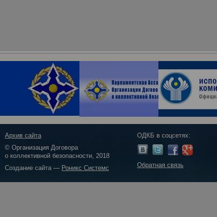
Архив сайта
ОДКБ в соцсетях:
© Организация Договора
о коллективной безопасности, 2018
Обратная связь
Создание сайта —
Роникс Системс