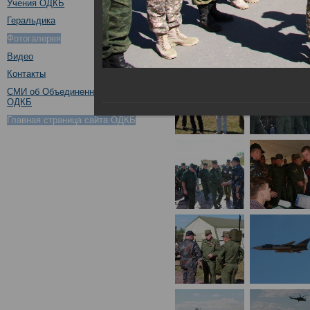
Учения ОДКБ
Геральдика
Фотогалерея
Видео
Контакты
СМИ об Объединенном штабе
ОДКБ
Главная страница сайта ОДКБ