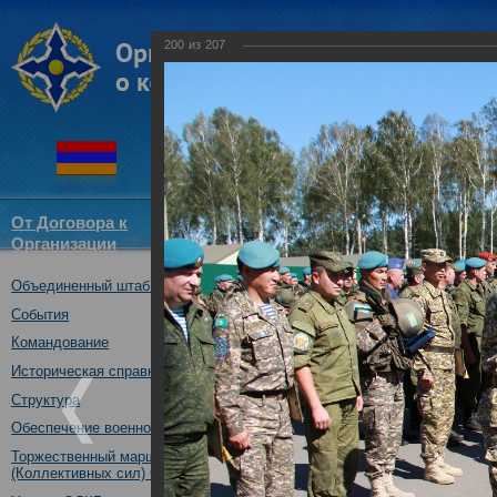
200
из
207
От Договора к
Структура
Новости
Докум
Организации
ОДКБ
Объединенный штаб ОДКБ
Совместное учение с Коллек
"Нерушимое братство-2016"
События
23.08.2016
Командование
Историческая справка
Структура
Обеспечение военной безопасности
Торжественный марш Войск
(Коллективных сил) ОДКБ