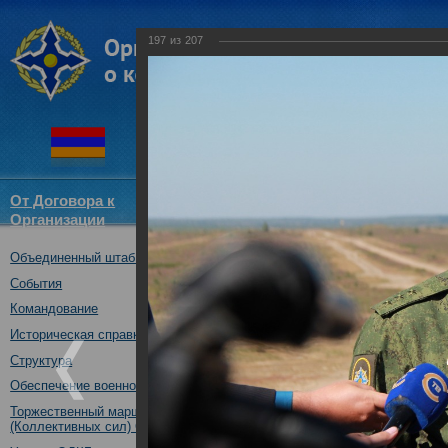
197
из
207
От Договора к
Структура
Новости
Докум
Организации
ОДКБ
Объединенный штаб ОДКБ
Совместное учение с Коллек
"Нерушимое братство-2016"
События
23.08.2016
Командование
Историческая справка
Структура
Обеспечение военной безопасности
Торжественный марш Войск
(Коллективных сил) ОДКБ