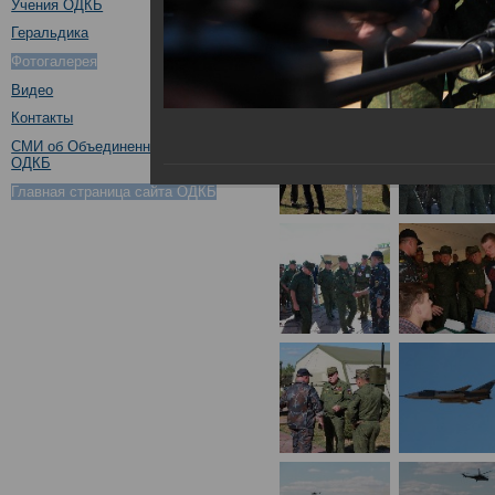
Учения ОДКБ
Геральдика
Фотогалерея
Видео
Контакты
СМИ об Объединенном штабе
ОДКБ
Главная страница сайта ОДКБ