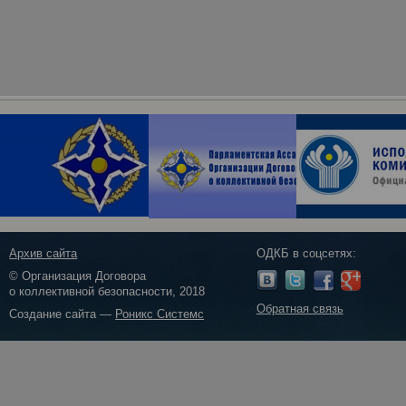
Архив сайта
ОДКБ в соцсетях:
© Организация Договора
о коллективной безопасности, 2018
Обратная связь
Создание сайта —
Роникс Системс