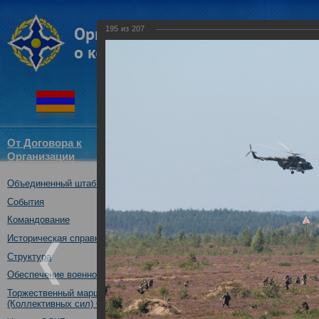
195
из
207
От Договора к
Структура
Новости
Докум
Организации
ОДКБ
Объединенный штаб ОДКБ
Совместное учение с Коллек
"Нерушимое братство-2016"
События
23.08.2016
Командование
Историческая справка
Структура
Обеспечение военной безопасности
Торжественный марш Войск
(Коллективных сил) ОДКБ