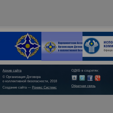
Архив сайта
ОДКБ в соцсетях:
© Организация Договора
о коллективной безопасности, 2018
Обратная связь
Создание сайта —
Роникс Системс