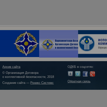
Архив сайта
ОДКБ в соцсетях:
© Организация Договора
о коллективной безопасности, 2018
Обратная связь
Создание сайта —
Роникс Системс