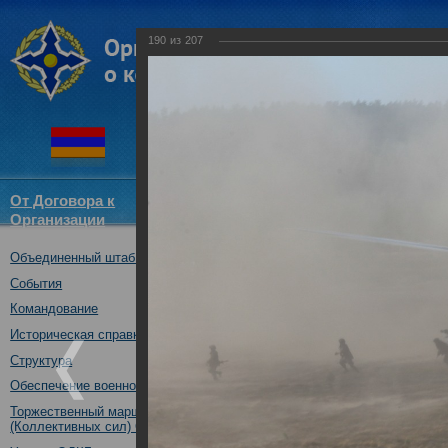
190
из
207
От Договора к
Структура
Новости
Докум
Организации
ОДКБ
Объединенный штаб ОДКБ
Совместное учение с Коллек
"Нерушимое братство-2016"
События
23.08.2016
Командование
Историческая справка
Структура
Обеспечение военной безопасности
Торжественный марш Войск
(Коллективных сил) ОДКБ