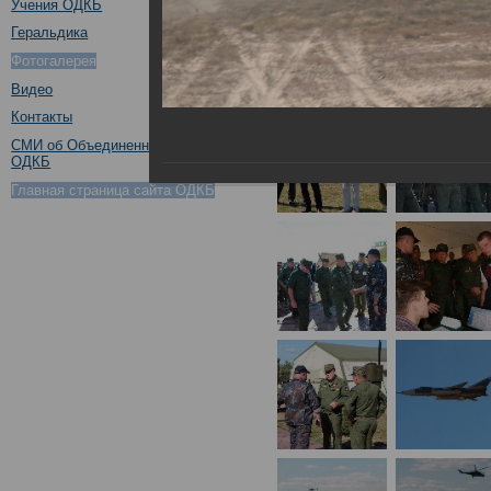
Учения ОДКБ
Геральдика
Фотогалерея
Видео
Контакты
СМИ об Объединенном штабе
ОДКБ
Главная страница сайта ОДКБ