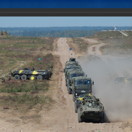
Новости
Документы
Аналитика
Приоритеты пред
ение с Коллективными миротворческими силами ОДКБ "Нерушимое