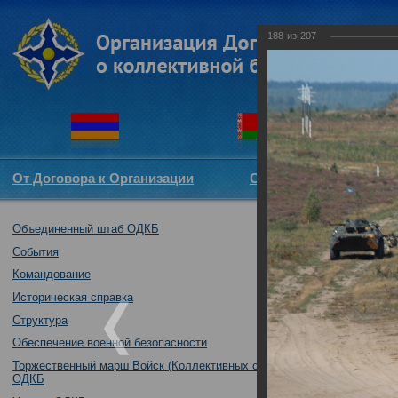
188
из
207
От Договора к Организации
Структура ОДКБ
Объединенный штаб ОДКБ
Совместное уч
братство-2016"
События
23.08.2016
Командование
Историческая справка
Структура
Обеспечение военной безопасности
Торжественный марш Войск (Коллективных сил)
ОДКБ