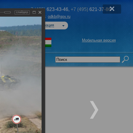
+7 (495)
623-43-46,
+7 (495)
621-37-86
слайдер
Эл. почта:
odkb@gov.ru
Авторизация
Мобильная версия
седательства