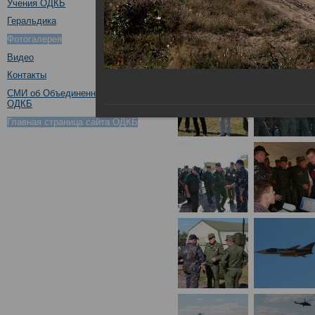
Учения ОДКБ
Геральдика
Фотогалерея
Видео
Контакты
СМИ об Объединенном штабе
ОДКБ
Главная страница сайта ОДКБ