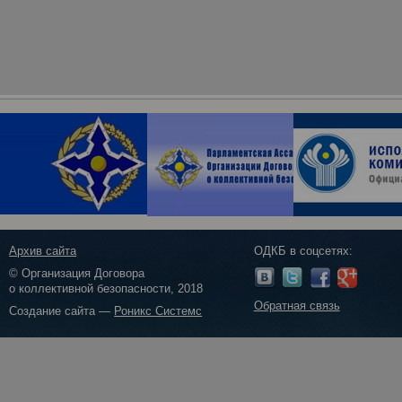
Архив сайта
ОДКБ в соцсетях:
© Организация Договора
о коллективной безопасности, 2018
Обратная связь
Создание сайта —
Роникс Системс