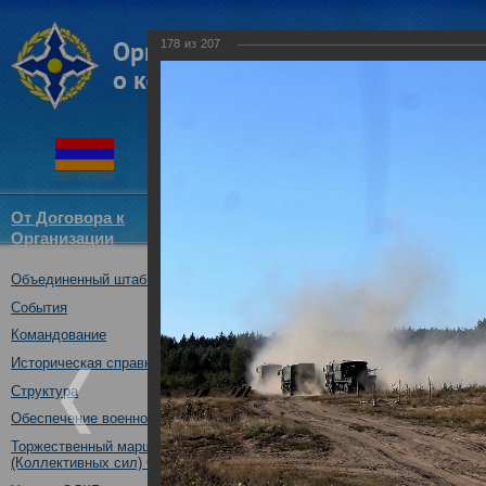
178
из
207
От Договора к
Структура
Новости
Докум
Организации
ОДКБ
Объединенный штаб ОДКБ
Совместное учение с Коллек
"Нерушимое братство-2016"
События
23.08.2016
Командование
Историческая справка
Структура
Обеспечение военной безопасности
Торжественный марш Войск
(Коллективных сил) ОДКБ