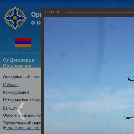
175
из
207
От Договора к
Структура
Новости
Докум
Организации
ОДКБ
Объединенный штаб ОДКБ
Совместное учение с Коллек
"Нерушимое братство-2016"
События
23.08.2016
Командование
Историческая справка
Структура
Обеспечение военной безопасности
Торжественный марш Войск
(Коллективных сил) ОДКБ