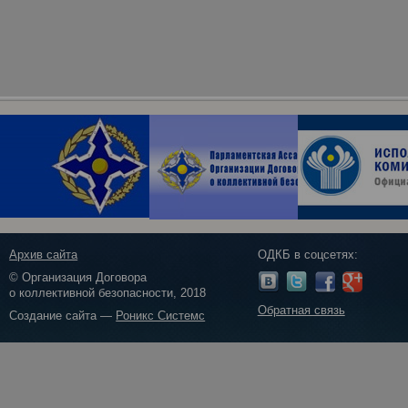
Архив сайта
ОДКБ в соцсетях:
© Организация Договора
о коллективной безопасности, 2018
Обратная связь
Создание сайта —
Роникс Системс