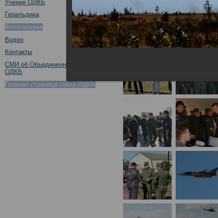
Учения ОДКБ
Геральдика
Фотогалерея
Видео
Контакты
СМИ об Объединенном штабе
ОДКБ
Главная страница сайта ОДКБ