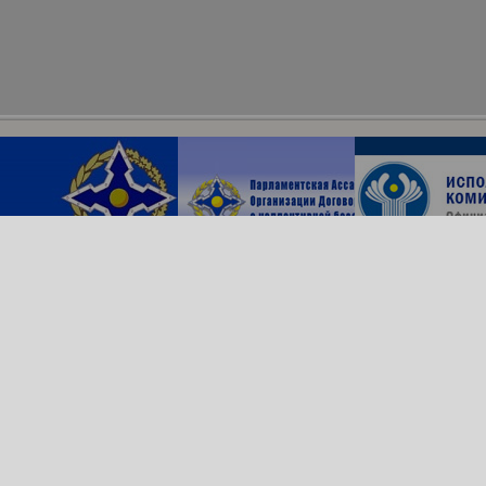
Архив сайта
ОДКБ в соцсетях:
© Организация Договора
о коллективной безопасности, 2018
Обратная связь
Создание сайта —
Роникс Системс