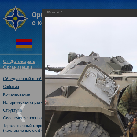
165
из
207
От Договора к
Структура
Новости
Докум
Организации
ОДКБ
Объединенный штаб ОДКБ
Совместное учение с Коллек
"Нерушимое братство-2016"
События
23.08.2016
Командование
Историческая справка
Структура
Обеспечение военной безопасности
Торжественный марш Войск
(Коллективных сил) ОДКБ